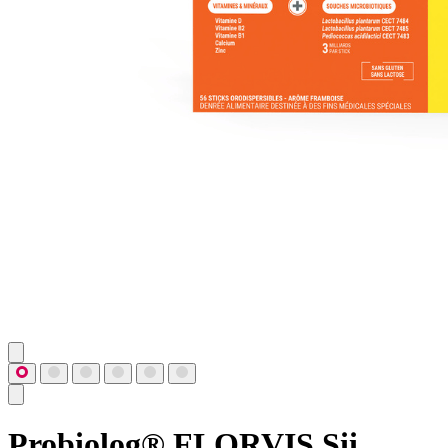
Probiolog® FLORVIS Sii