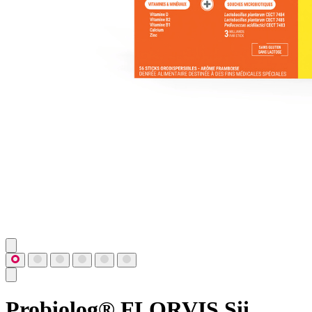
Probiolog® FLORVIS Sii